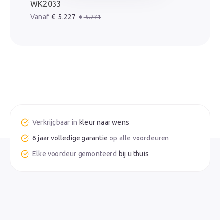
WK2033
Oorspronkelijke prijs was: € 5.771.
Huidige prijs is: € 5.227.
€
5.227
€
5.771
kleur naar wens
6 jaar volledige garantie
bij u thuis