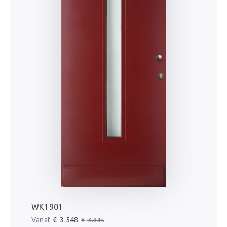
WK1901
Oorspronkelijke prijs was: € 3.845.
Huidige prijs is: € 3.548.
€
3.548
€
3.845