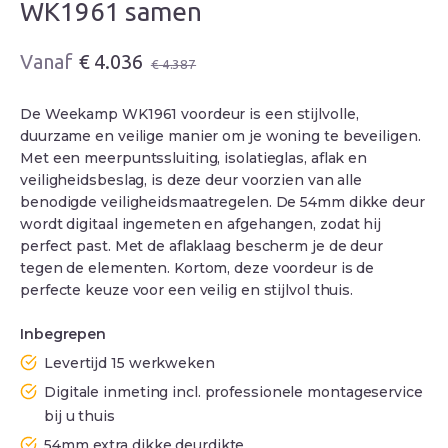
WK1961 samen
Oorspronkelijke
Huidige
€
4.036
€
4.387
prijs
prijs
was:
is:
De Weekamp WK1961 voordeur is een stijlvolle,
€ 4.387.
€ 4.036.
duurzame en veilige manier om je woning te beveiligen.
Met een meerpuntssluiting, isolatieglas, aflak en
veiligheidsbeslag, is deze deur voorzien van alle
benodigde veiligheidsmaatregelen. De 54mm dikke deur
wordt digitaal ingemeten en afgehangen, zodat hij
perfect past. Met de aflaklaag bescherm je de deur
tegen de elementen. Kortom, deze voordeur is de
perfecte keuze voor een veilig en stijlvol thuis.
Inbegrepen
Levertijd 15 werkweken
Digitale inmeting incl. professionele montageservice
bij u thuis
54mm extra dikke deurdikte