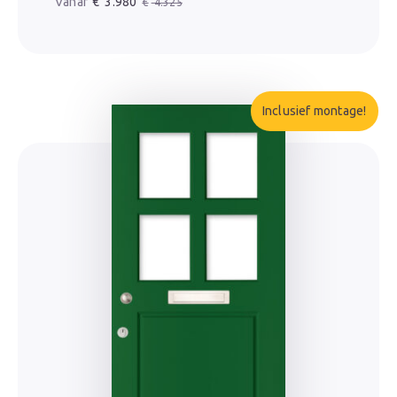
€
3.980
€
4.325
Inclusief montage!