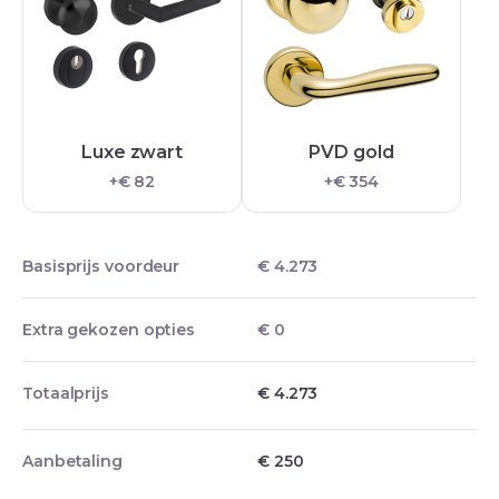
Luxe zwart
PVD gold
+€ 82
+€ 354
Basisprijs voordeur
€ 4.273
Extra gekozen opties
€ 0
Totaalprijs
€ 4.273
Aanbetaling
€
250