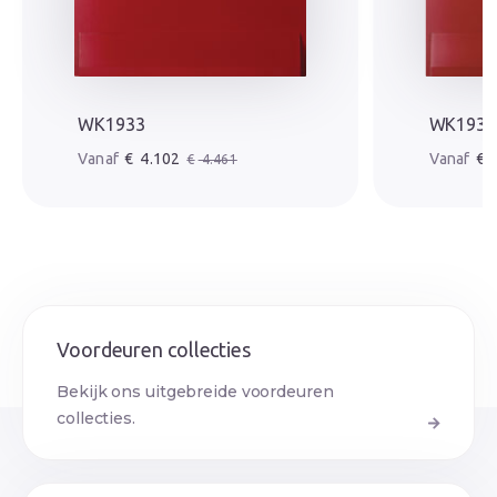
WK1933
WK1930
Oorspronkelijke prijs was: € 4.461.
Huidige prijs is: € 4.102.
Oorspr
Huidige
€
4.102
€
3
€
4.461
Voordeuren collecties
Bekijk ons uitgebreide voordeuren
collecties.