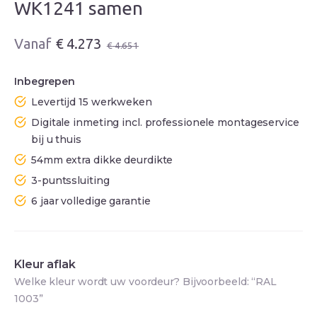
WK1241 samen
Oorspronkelijke
Huidige
€
4.273
€
4.651
prijs
prijs
was:
is:
Inbegrepen
€ 4.651.
€ 4.273.
Levertijd 15 werkweken
Digitale inmeting incl. professionele montageservice
bij u thuis
54mm extra dikke deurdikte
3-puntssluiting
6 jaar volledige garantie
Kleur aflak
Welke kleur wordt uw voordeur? Bijvoorbeeld: “RAL
1003”