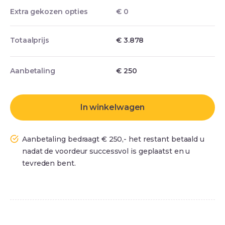
Extra gekozen opties
€ 0
Totaalprijs
€ 3.878
Aanbetaling
€
250
In winkelwagen
Aanbetaling bedraagt € 250,- het restant betaald u
nadat de voordeur successvol is geplaatst en u
tevreden bent.