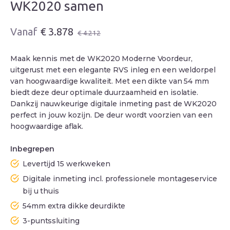
WK2020 samen
Oorspronkelijke
Huidige
€
3.878
€
4.212
prijs
prijs
was:
is:
Maak kennis met de WK2020 Moderne Voordeur,
€ 4.212.
€ 3.878.
uitgerust met een elegante RVS inleg en een weldorpel
van hoogwaardige kwaliteit. Met een dikte van 54 mm
biedt deze deur optimale duurzaamheid en isolatie.
Dankzij nauwkeurige digitale inmeting past de WK2020
perfect in jouw kozijn. De deur wordt voorzien van een
hoogwaardige aflak.
Inbegrepen
Levertijd 15 werkweken
Digitale inmeting incl. professionele montageservice
bij u thuis
54mm extra dikke deurdikte
3-puntssluiting